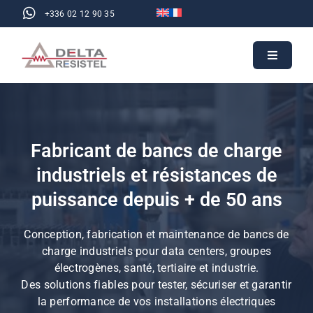
Passer
+336 02 12 90 35
au
contenu
Toggle
Navigati
Accueil
Produits
Fabricant de bancs de charge
Applications
industriels et résistances de
A propos
puissance depuis + de 50 ans
Ressources
Conception, fabrication et maintenance de bancs de
Devis
charge industriels pour data centers, groupes
électrogènes, santé, tertiaire et industrie.
Contact
Des solutions fiables pour tester, sécuriser et garantir
la performance de vos installations électriques